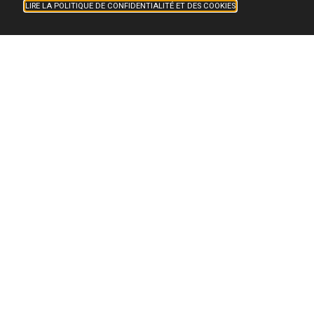
LIRE LA POLITIQUE DE CONFIDENTIALITÉ ET DES COOKIES
Biobank Côte d’Azur
/
Our services
/
Platforms
OUR SERVICES
PLATFORMS
The Biobank Côte d’Azur collects human
samples associated with various organs and
pathologies.
For each of these, we collect numerous